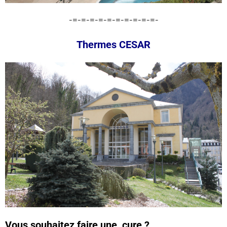
-=-=-=-=-=-=-=-=-=-=-
Thermes CESAR
Vous souhaitez faire une cure ?