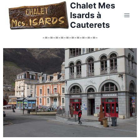
Chalet Mes
Isards à
Cauterets
-=-=-=-=-=-=-=-=-=-=-