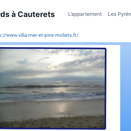
rds à Cauterets
L’appartement
Les Pyré
s://www.villa-mer-et-pins-moliets.fr/